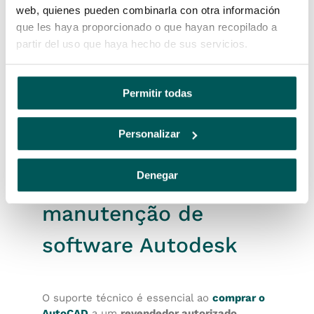
web, quienes pueden combinarla con otra información
que les haya proporcionado o que hayan recopilado a
partir del uso que haya hecho de sus servicios.
Permitir todas
Personalizar
Denegar
02.
Suporte técnico e
manutenção de
software Autodesk
O suporte técnico é essencial ao
comprar o
AutoCAD
a um
revendedor autorizado