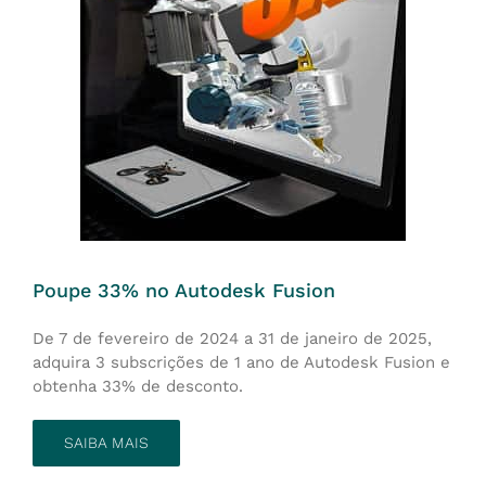
Poupe 33% no Autodesk Fusion
De 7 de fevereiro de 2024 a 31 de janeiro de 2025,
adquira 3 subscrições de 1 ano de Autodesk Fusion e
obtenha 33% de desconto.
SAIBA MAIS