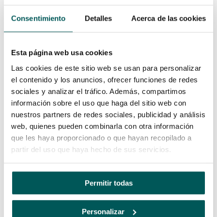
Consentimiento
Detalles
Acerca de las cookies
Esta página web usa cookies
Las cookies de este sitio web se usan para personalizar
el contenido y los anuncios, ofrecer funciones de redes
sociales y analizar el tráfico. Además, compartimos
información sobre el uso que haga del sitio web con
nuestros partners de redes sociales, publicidad y análisis
web, quienes pueden combinarla con otra información
Agora pode renovar todas as suas
que les haya proporcionado o que hayan recopilado a
subscrições da Autodesk na mesma
partir del uso que haya hecho de sus servicios.
data
Simplifique as coisas. Coordene as datas de
Permitir todas
renovação das suas subscrições para economizar
tempo, melhorar o gerenciamento do orçamento e
Personalizar
reduzir os custos operacionais. Consulte com seu