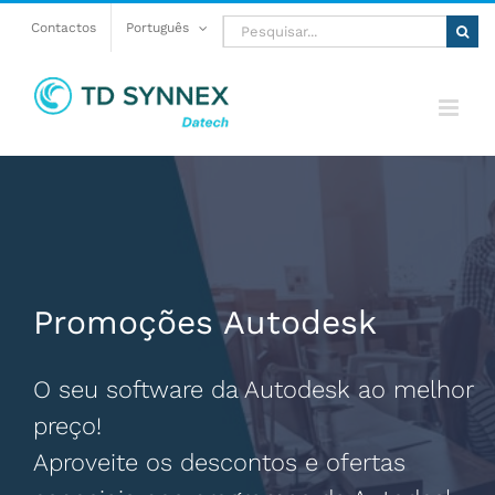
Skip
Pesquisar
Contactos
Português
to
content
Promoções Autodesk
O seu software da Autodesk ao melhor
preço!
Aproveite os descontos e ofertas