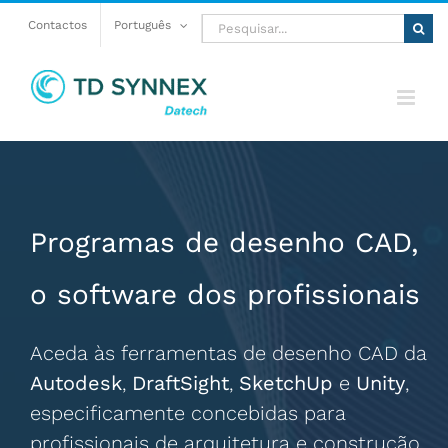
Skip
Pesquisar
Contactos
Português
to
content
Programas de desenho CAD,
o software dos profissionais
Aceda às ferramentas de desenho CAD da
Autodesk
,
DraftSight
,
SketchUp
e
Unity
,
especificamente concebidas para
profissionais de arquitetura e construção,