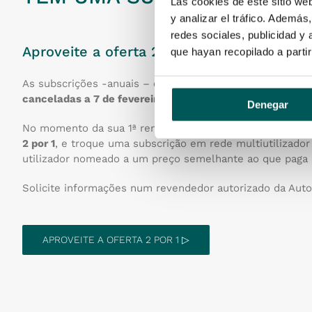
Las cookies de este sitio we
y analizar el tráfico. Ademá
redes sociales, publicidad y
Aproveite a oferta 2 por 1
que hayan recopilado a parti
As subscrições -anuais – com acesso em rede multiutil
canceladas a 7 de fevereiro de 2024
.
Denegar
No momento da sua 1ª renovação – após 7 de agosto de
2 por 1
, e troque uma subscrição em rede multiutilizador
utilizador nomeado a um preço semelhante ao que paga 
Solicite informações num revendedor autorizado da Aut
APROVEITE A OFERTA 2 POR 1 ▷