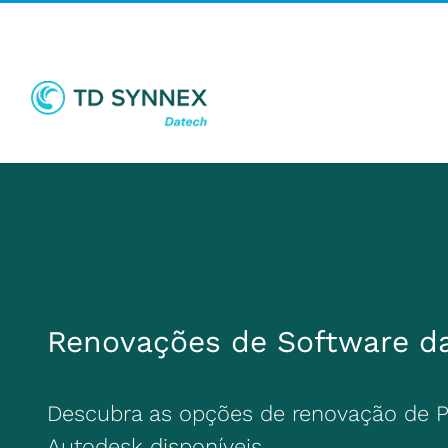
Skip
to
content
Renovações de Software d
Descubra as opções de renovação de 
Autodesk disponíveis