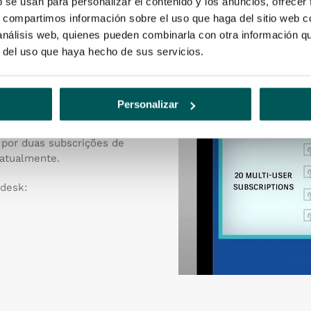
b se usan para personalizar el contenido y los anuncios, ofrecer
s, compartimos información sobre el uso que haga del sitio web 
 análisis web, quienes pueden combinarla con otra información q
r del uso que haya hecho de sus servicios.
izador
serão totalmente
Personalizar
 2020 –
aproveite a oferta
 por duas subscrições de
atualmente.
odesk: