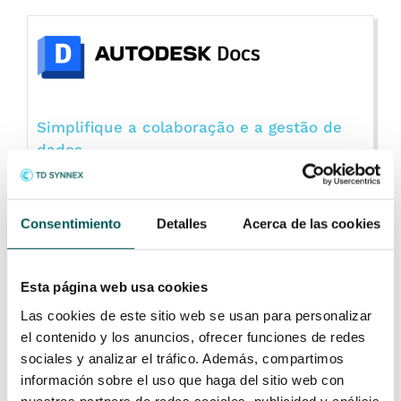
Simplifique a colaboração e a gestão de
dados
Organize, distribua e partilhe ficheiros com o
ambiente de dados comuns baseado na nuvem
Consentimiento
Detalles
Acerca de las cookies
Autodesk® Docs na plataforma Autodesk
Construction Cloud.
Esta página web usa cookies
SAIBA MAIS
Las cookies de este sitio web se usan para personalizar
el contenido y los anuncios, ofrecer funciones de redes
sociales y analizar el tráfico. Además, compartimos
información sobre el uso que haga del sitio web con