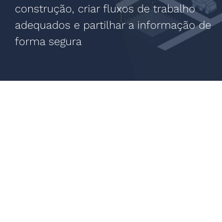
construção, criar fluxos de trabalho
adequados e partilhar a informação de
forma segura