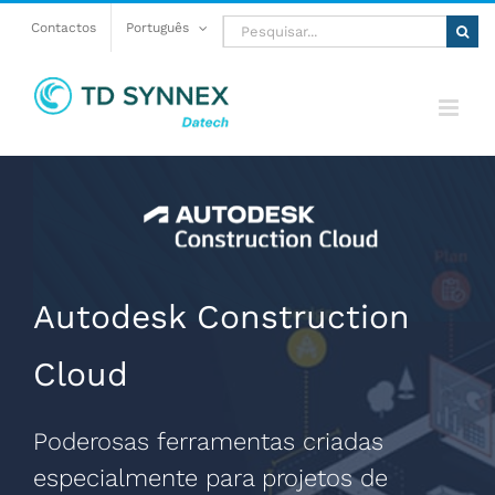
Skip
Pesquisar
Contactos
Português
to
content
Autodesk Construction
Cloud
Poderosas ferramentas criadas
especialmente para projetos de