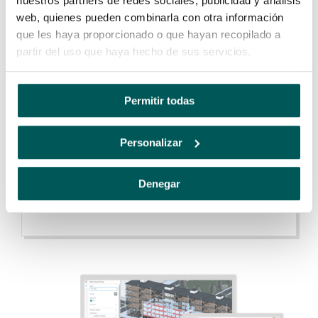
nuestros partners de redes sociales, publicidad y análisis
web, quienes pueden combinarla con otra información
que les haya proporcionado o que hayan recopilado a
partir del uso que haya hecho de sus servicios.
Extrai-a mapas de quantidades 2D e 3D a
partir de uma única solução
Permitir todas
Ganhe mais obras com orçamentos mais
competitivos, gerados a partir de estimativas
Personalizar
precisas produzidas a partir da extração de mapas
de quantidades integrado.
Denegar
SAIBA MAIS