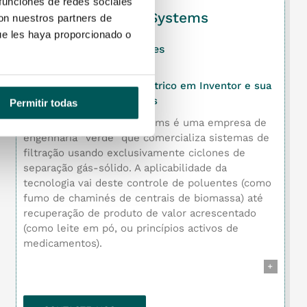
 funciones de redes sociales
Advance Cyclone Systems
con nuestros partners de
ue les haya proporcionado o
Conheça os oradores
Desenho modular paramétrico em Inventor e sua
integração em NavisWorks
Permitir todas
A Advanced Cyclone Systems é uma empresa de
engenharia “verde” que comercializa sistemas de
filtração usando exclusivamente ciclones de
separação gás-sólido. A aplicabilidade da
tecnologia vai deste controle de poluentes (como
fumo de chaminés de centrais de biomassa) até
recuperação de produto de valor acrescentado
(como leite em pó, ou princípios activos de
medicamentos).