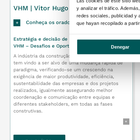
Las cookies de este sitio we
VHM | Vitor Hugo
y analizar el tráfico. Ademá
redes sociales, publicidad y
Conheça os oradores
que hayan recopilado a parti
Estratégia e decisão de implementação BIM na
VHM – Desafios e Oportunidades
Denegar
A indústria da construção em Portugal e no mundo
tem vindo a ser alvo de uma mudança rápida de
paradigma, verificando-se um crescendo na
exigência de maior produtividade, eficiência,
sustentabilidade das empresas e dos projetos
realizados, igualmente assegurando melhor
coordenação e comunicação entre equipas e
diferentes stakeholders, em todas as fases
construtivas.