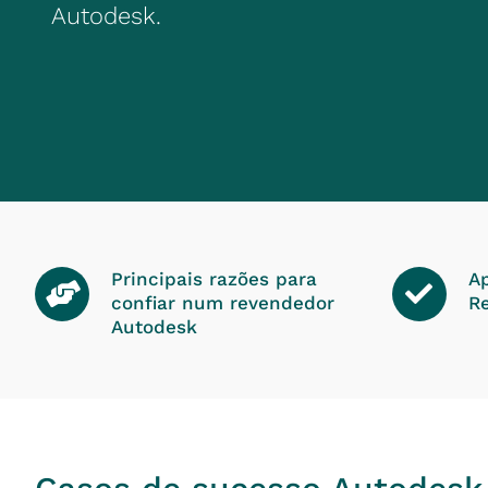
Autodesk.
Principais razões para
Ap
confiar num revendedor
R
Autodesk