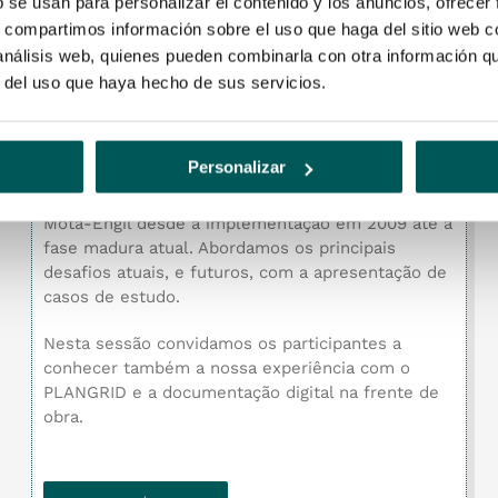
b se usan para personalizar el contenido y los anuncios, ofrecer
Mota-Engil Eng. e Construção
s, compartimos información sobre el uso que haga del sitio web 
 análisis web, quienes pueden combinarla con otra información q
Conheça os oradores
r del uso que haya hecho de sus servicios.
BIM na Mota-Engil Engenharia e Construção, a
pertinência da mudança
Personalizar
Neste webinar apresentamos o percurso BIM da
Mota-Engil desde a implementação em 2009 até à
fase madura atual. Abordamos os principais
desafios atuais, e futuros, com a apresentação de
casos de estudo.
Nesta sessão convidamos os participantes a
conhecer também a nossa experiência com o
PLANGRID e a documentação digital na frente de
obra.