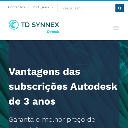
Skip
Pesquisar
Contactos
Português
to
content
Vantagens das
subscrições Autodesk
de 3 anos
Garanta o melhor preço de