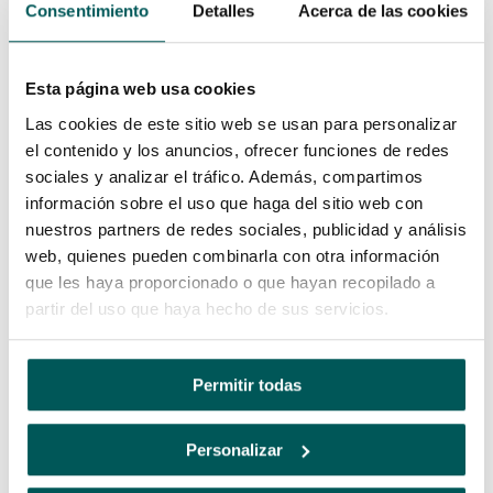
Consentimiento
Detalles
Acerca de las cookies
Esta página web usa cookies
Las cookies de este sitio web se usan para personalizar
el contenido y los anuncios, ofrecer funciones de redes
sociales y analizar el tráfico. Además, compartimos
información sobre el uso que haga del sitio web con
Subscrever a Newsletter.
nuestros partners de redes sociales, publicidad y análisis
Marque a caixa para receber informações sobre os programas de
web, quienes pueden combinarla con otra información
desenho e projeto CAD, como notícias e promoções.
que les haya proporcionado o que hayan recopilado a
partir del uso que haya hecho de sus servicios.
Aceito a
declaração de privacidade
Permitir todas
*
Personalizar