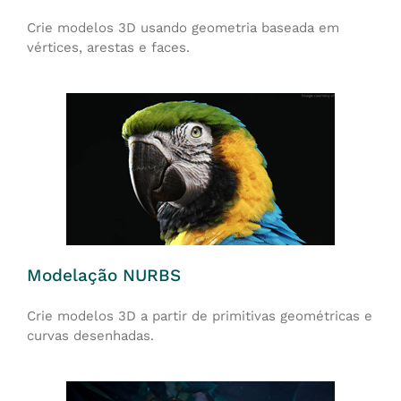
Crie modelos 3D usando geometria baseada em
vértices, arestas e faces.
Modelação NURBS
Crie modelos 3D a partir de primitivas geométricas e
curvas desenhadas.