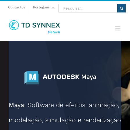
Skip
Pesquisar
Contactos
Português
to
content
Maya
: Software de efeitos, animação,
modelação, simulação e renderização