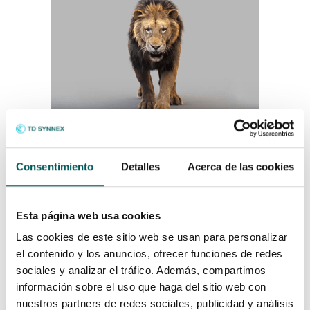
Reprodução rápida
Consentimiento
Detalles
Acerca de las cookies
Revise as animações com mais agilidade e produza
menos playblasts com a reprodução em cache no
Viewport 2.0.
Esta página web usa cookies
Las cookies de este sitio web se usan para personalizar
el contenido y los anuncios, ofrecer funciones de redes
sociales y analizar el tráfico. Además, compartimos
información sobre el uso que haga del sitio web con
nuestros partners de redes sociales, publicidad y análisis