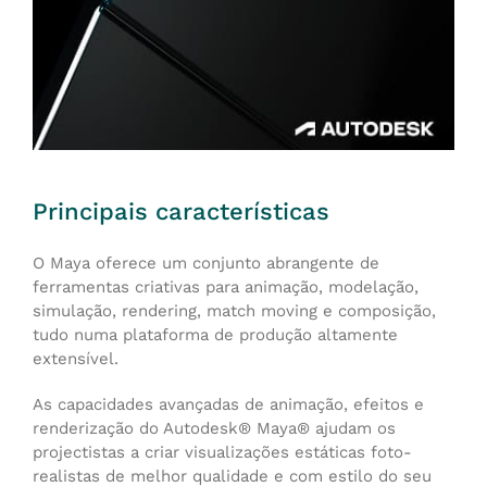
Principais características
O Maya oferece um conjunto abrangente de
ferramentas criativas para animação, modelação,
simulação, rendering, match moving e composição,
tudo numa plataforma de produção altamente
extensível.
As capacidades avançadas de animação, efeitos e
renderização do Autodesk® Maya® ajudam os
projectistas a criar visualizações estáticas foto-
realistas de melhor qualidade e com estilo do seu