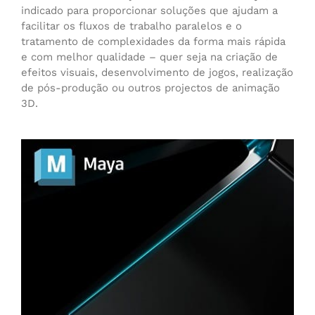
indicado para proporcionar soluções que ajudam a
facilitar os fluxos de trabalho paralelos e o
tratamento de complexidades da forma mais rápida
e com melhor qualidade – quer seja na criação de
efeitos visuais, desenvolvimento de jogos, realização
de pós-produção ou outros projectos de animação
3D.