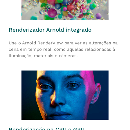
Renderizador Arnold integrado
Use o Arnold RenderView para ver as alterações na
cena em tempo real, como aquelas relacionadas à
iluminação, materiais e câmeras.
Renderização na CPU e GPU